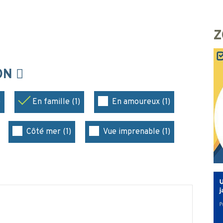
Z
ION
)
En famille (1)
En amoureux (1)
Côté mer (1)
Vue imprenable (1)