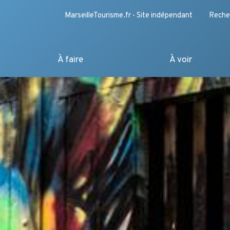
MarseilleTourisme.fr - Site indépendant
Reche
À faire
À voir