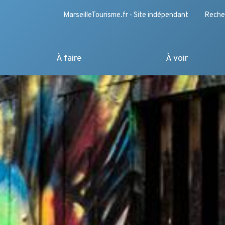
MarseilleTourisme.fr - Site indépendant
Reche
À faire
À voir