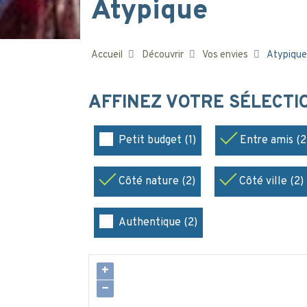
Atypique
Accueil
Découvrir
Vos envies
Atypique
AFFINEZ VOTRE SÉLECT
Petit budget (1)
Entre amis (2
Côté nature (2)
Côté ville (2)
Authentique (2)
+
−