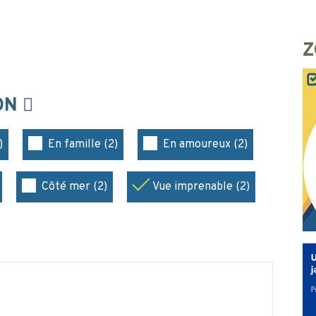
Z
ION
)
En famille (2)
En amoureux (2)
Côté mer (2)
Vue imprenable (2)