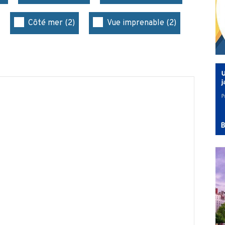
Côté mer (2)
Vue imprenable (2)