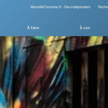
MarseilleTourisme.fr - Site indépendant
Reche
À faire
À voir