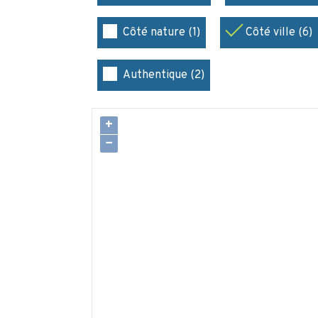
Côté nature (1)
Côté ville (6)
Authentique (2)
+
−