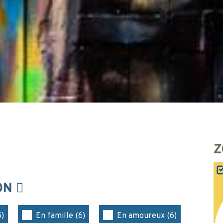
Z
ION
5)
En famille (6)
En amoureux (6)