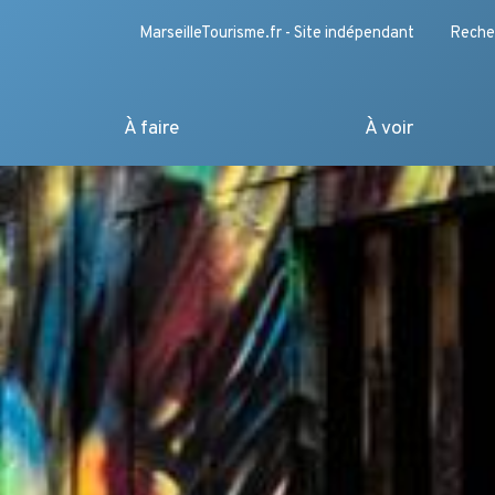
MarseilleTourisme.fr - Site indépendant
Reche
À faire
À voir