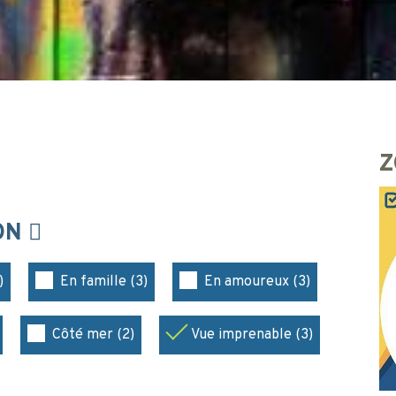
Z
ION
)
En famille (3)
En amoureux (3)
Côté mer (2)
Vue imprenable (3)