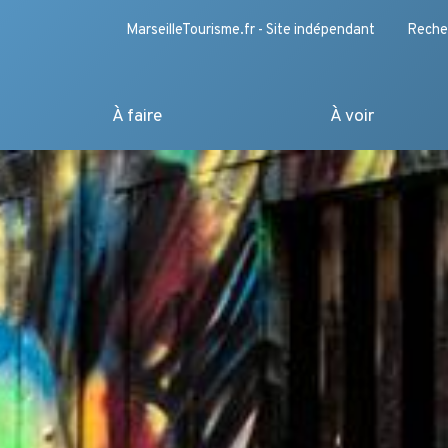
MarseilleTourisme.fr - Site indépendant
Reche
À faire
À voir