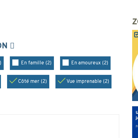
Z
ION
)
En famille (2)
En amoureux (2)
Côté mer (2)
Vue imprenable (2)