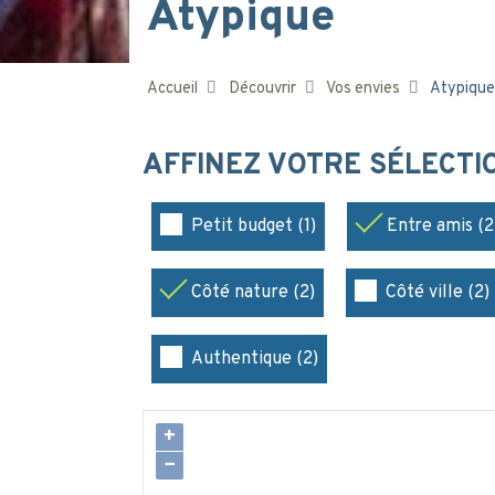
Atypique
Accueil
Découvrir
Vos envies
Atypique
AFFINEZ VOTRE SÉLECT
Petit budget (1)
Entre amis (2
Côté nature (2)
Côté ville (2)
Authentique (2)
+
−