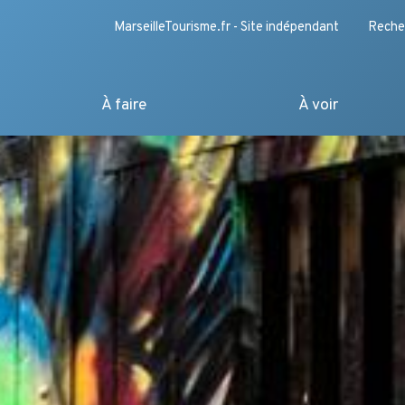
MarseilleTourisme.fr - Site indépendant
Reche
À faire
À voir