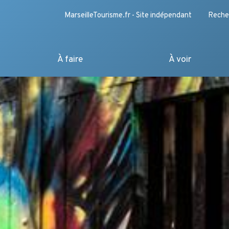
MarseilleTourisme.fr - Site indépendant
Reche
À faire
À voir