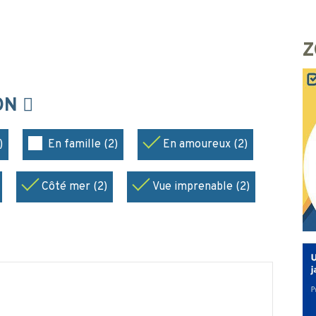
Z
ION
)
En famille (2)
En amoureux (2)
Côté mer (2)
Vue imprenable (2)