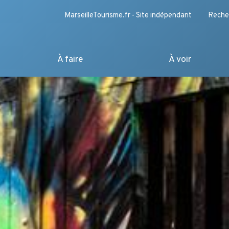
MarseilleTourisme.fr - Site indépendant
Reche
À faire
À voir