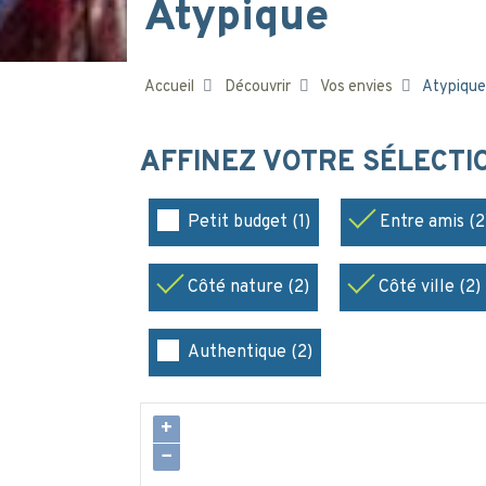
Atypique
Accueil
Découvrir
Vos envies
Atypique
AFFINEZ VOTRE SÉLECT
Petit budget (1)
Entre amis (2
Côté nature (2)
Côté ville (2)
Authentique (2)
+
−