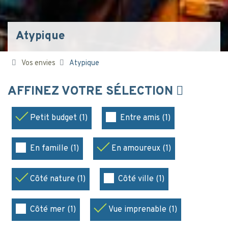
Atypique
Vos envies
Atypique
AFFINEZ VOTRE SÉLECTION
Petit budget (1)
Entre amis (1)
En famille (1)
En amoureux (1)
Côté nature (1)
Côté ville (1)
Côté mer (1)
Vue imprenable (1)