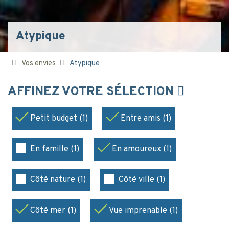
Atypique
Vos envies
Atypique
AFFINEZ VOTRE SÉLECTION
Petit budget (1)
Entre amis (1)
En famille (1)
En amoureux (1)
Côté nature (1)
Côté ville (1)
Côté mer (1)
Vue imprenable (1)