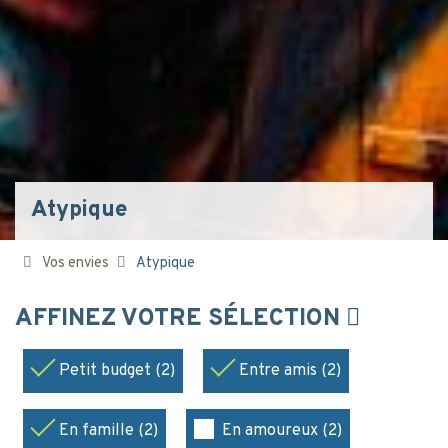
Atypique
Vos envies
Atypique
AFFINEZ VOTRE SÉLECTION
Petit budget (2)
Entre amis (2)
En famille (2)
En amoureux (2)