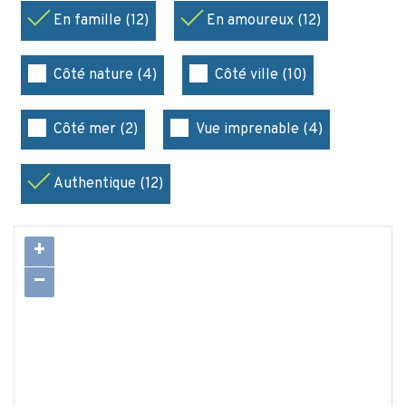
En famille (12)
En amoureux (12)
Côté nature (4)
Côté ville (10)
Côté mer (2)
Vue imprenable (4)
Authentique (12)
+
−