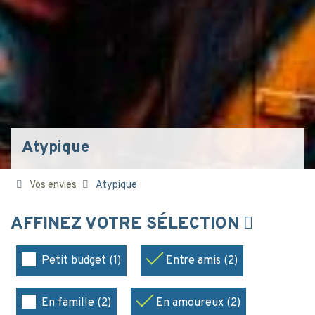
Atypique
Vos envies
Atypique
AFFINEZ VOTRE SÉLECTION
Petit budget (1)
Entre amis (2)
En famille (2)
En amoureux (2)