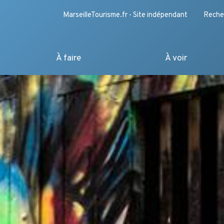
MarseilleTourisme.fr - Site indépendant
Reche
À faire
À voir