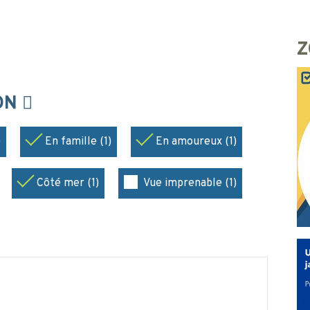
Z
ION
)
En famille (1)
En amoureux (1)
Côté mer (1)
Vue imprenable (1)