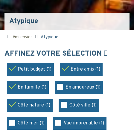
Atypique
Vos envies
Atypique
AFFINEZ VOTRE SÉLECTION
Petit budget (1)
Entre amis (1)
En famille (1)
En amoureux (1)
Côté nature (1)
Côté ville (1)
Côté mer (1)
Vue imprenable (1)