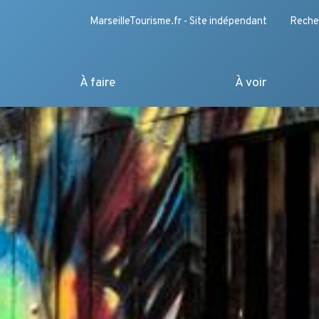
MarseilleTourisme.fr - Site indépendant
Reche
À faire
À voir