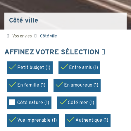
Côté ville
Vos envies
Côté ville
AFFINEZ VOTRE SÉLECTION
Petit budget (1)
Entre amis (1)
En famille (1)
En amoureux (1)
Côté nature (1)
Côté mer (1)
Vue imprenable (1)
Authentique (1)