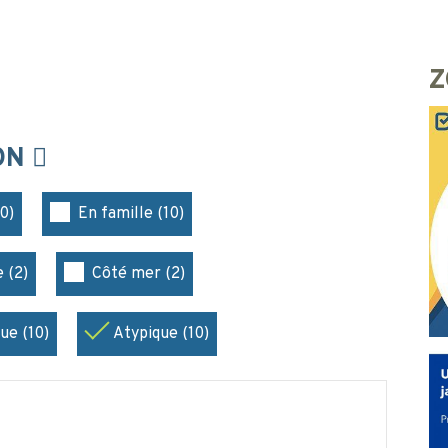
Z
ION
0)
En famille (10)
 (2)
Côté mer (2)
ue (10)
Atypique (10)