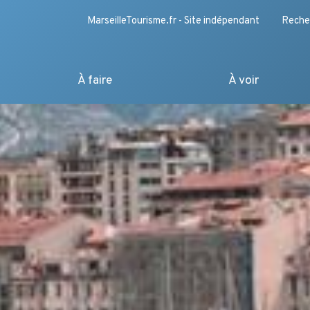
MarseilleTourisme.fr - Site indépendant
Reche
À faire
À voir