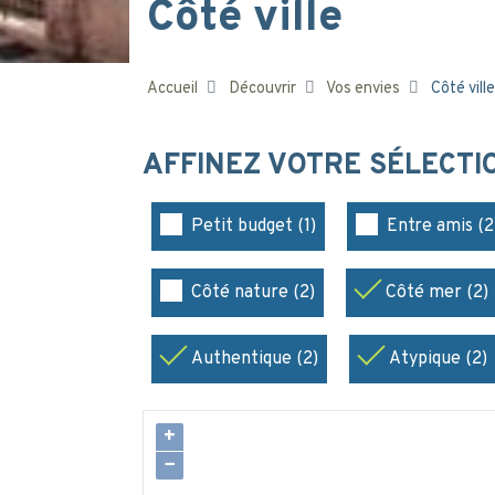
Côté ville
Accueil
Découvrir
Vos envies
Côté ville
AFFINEZ VOTRE SÉLECT
Petit budget (1)
Entre amis (2
Côté nature (2)
Côté mer (2)
Authentique (2)
Atypique (2)
+
−