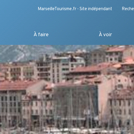
MarseilleTourisme.fr - Site indépendant
Reche
À faire
À voir