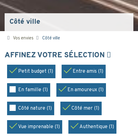
Côté ville
Vos envies
Côté ville
AFFINEZ VOTRE SÉLECTION
Petit budget (1)
Entre amis (1)
En famille (1)
En amoureux (1)
Côté nature (1)
Côté mer (1)
Vue imprenable (1)
Authentique (1)