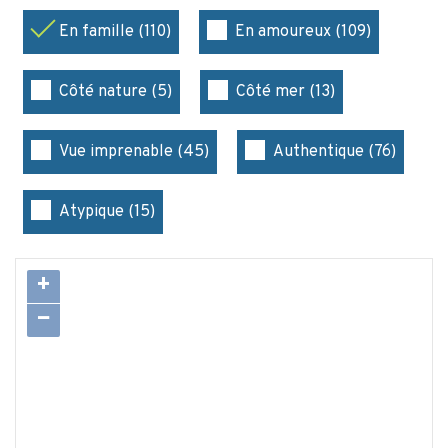
En famille (110)
En amoureux (109)
Côté nature (5)
Côté mer (13)
Vue imprenable (45)
Authentique (76)
Atypique (15)
+
−