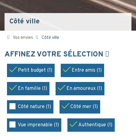
Côté ville
Vos envies
Côté ville
AFFINEZ VOTRE SÉLECTION
Petit budget (1)
Entre amis (1)
En famille (1)
En amoureux (1)
Côté nature (1)
Côté mer (1)
Vue imprenable (1)
Authentique (1)