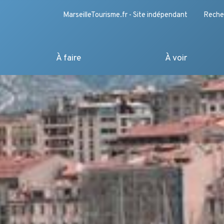
MarseilleTourisme.fr - Site indépendant
Reche
À faire
À voir