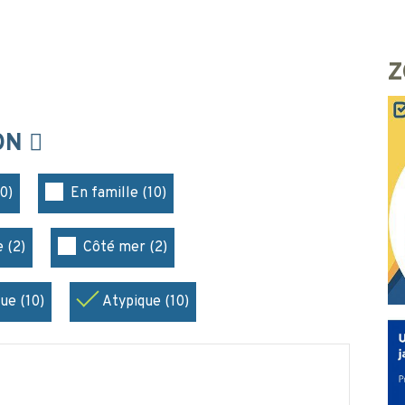
Z
ION
0)
En famille (10)
 (2)
Côté mer (2)
ue (10)
Atypique (10)