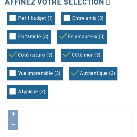
AFFINEZ VOTRE SÉLECTION
Petit budget (1)
Entre amis (3)
En famille (3)
En amoureux (3)
Côté nature (3)
Côté mer (3)
Vue imprenable (3)
Authentique (3)
Atypique (2)
+
−