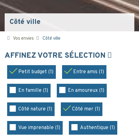
Côté ville
Vos envies
Côté ville
AFFINEZ VOTRE SÉLECTION
Petit budget (1)
Entre amis (1)
En famille (1)
En amoureux (1)
Côté nature (1)
Côté mer (1)
Vue imprenable (1)
Authentique (1)