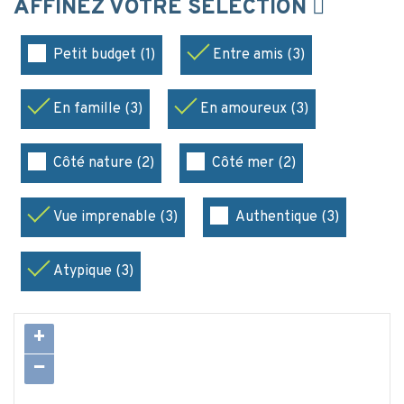
AFFINEZ VOTRE SÉLECTION
Petit budget (1)
Entre amis (3)
En famille (3)
En amoureux (3)
Côté nature (2)
Côté mer (2)
Vue imprenable (3)
Authentique (3)
Atypique (3)
+
−