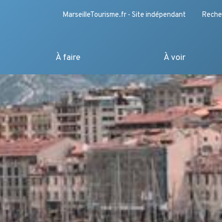
MarseilleTourisme.fr - Site indépendant
Reche
À faire
À voir