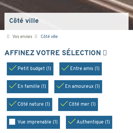
Côté ville
Vos envies
Côté ville
AFFINEZ VOTRE SÉLECTION
Petit budget (1)
Entre amis (1)
En famille (1)
En amoureux (1)
Côté nature (1)
Côté mer (1)
Vue imprenable (1)
Authentique (1)