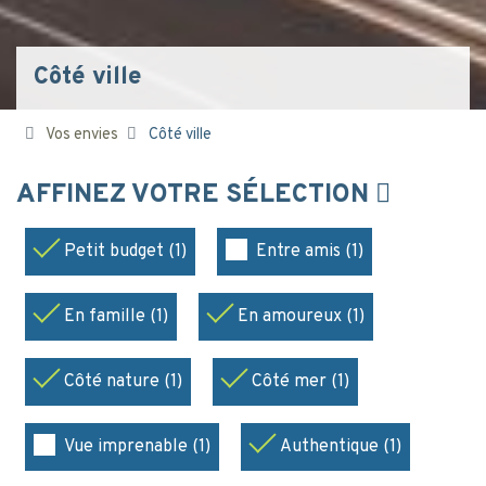
Côté ville
Vos envies
Côté ville
AFFINEZ VOTRE SÉLECTION
Petit budget (1)
Entre amis (1)
En famille (1)
En amoureux (1)
Côté nature (1)
Côté mer (1)
Vue imprenable (1)
Authentique (1)