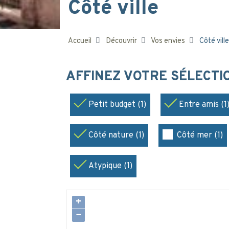
Côté ville
Accueil
Découvrir
Vos envies
Côté ville
AFFINEZ VOTRE SÉLECT
Petit budget (1)
Entre amis (1
Côté nature (1)
Côté mer (1)
Atypique (1)
+
−