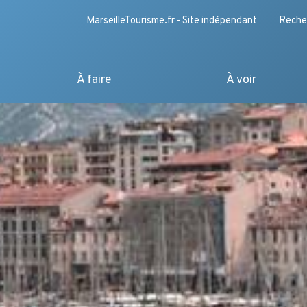
MarseilleTourisme.fr - Site indépendant
Reche
À faire
À voir