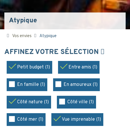
Atypique
Vos envies
Atypique
AFFINEZ VOTRE SÉLECTION
Petit budget (1)
Entre amis (1)
En famille (1)
En amoureux (1)
Côté nature (1)
Côté ville (1)
Côté mer (1)
Vue imprenable (1)