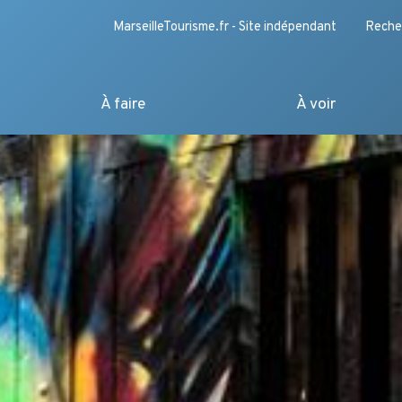
MarseilleTourisme.fr - Site indépendant
Reche
À faire
À voir