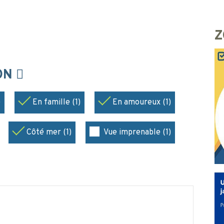
Z
ION
)
En famille (1)
En amoureux (1)
Côté mer (1)
Vue imprenable (1)