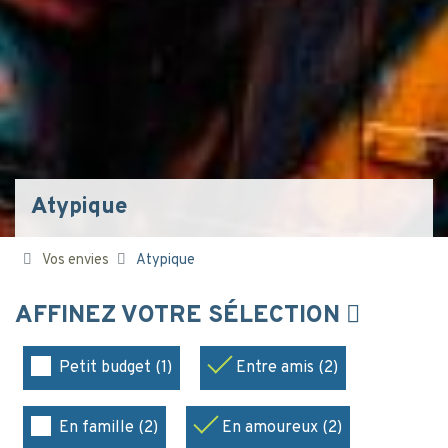
Atypique
Vos envies
Atypique
AFFINEZ VOTRE SÉLECTION
Petit budget (1)
Entre amis (2)
En famille (2)
En amoureux (2)