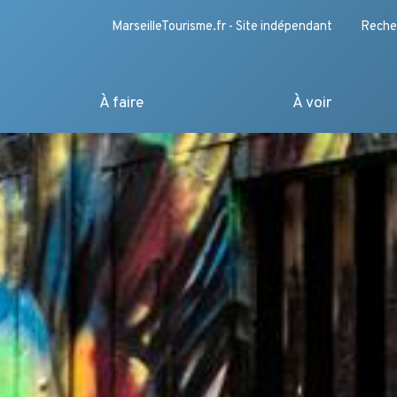
MarseilleTourisme.fr - Site indépendant
Reche
À faire
À voir