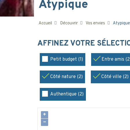
Atypique
Accueil
Découvrir
Vos envies
Atypique
AFFINEZ VOTRE SÉLECT
Petit budget (1)
Entre amis (2
Côté nature (2)
Côté ville (2)
Authentique (2)
+
−