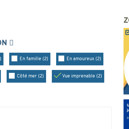
Z
ION
)
En famille (2)
En amoureux (2)
Côté mer (2)
Vue imprenable (2)