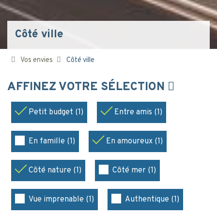
Côté ville
Vos envies
Côté ville
AFFINEZ VOTRE SÉLECTION
Petit budget (1)
Entre amis (1)
En famille (1)
En amoureux (1)
Côté nature (1)
Côté mer (1)
Vue imprenable (1)
Authentique (1)