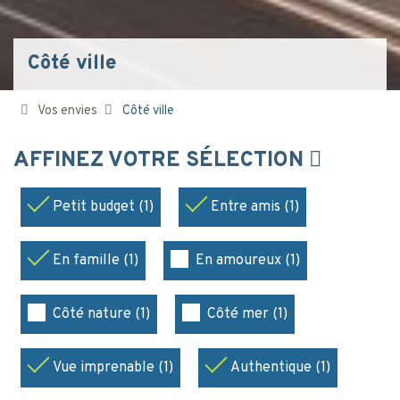
Côté ville
Vos envies
Côté ville
AFFINEZ VOTRE SÉLECTION
Petit budget (1)
Entre amis (1)
En famille (1)
En amoureux (1)
Côté nature (1)
Côté mer (1)
Vue imprenable (1)
Authentique (1)