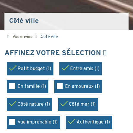
Côté ville
Vos envies
Côté ville
AFFINEZ VOTRE SÉLECTION
Petit budget (1)
Entre amis (1)
En famille (1)
En amoureux (1)
Côté nature (1)
Côté mer (1)
Vue imprenable (1)
Authentique (1)