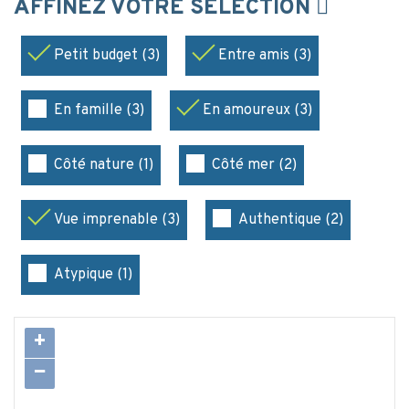
AFFINEZ VOTRE SÉLECTION
Petit budget (3)
Entre amis (3)
En famille (3)
En amoureux (3)
Côté nature (1)
Côté mer (2)
Vue imprenable (3)
Authentique (2)
Atypique (1)
+
−