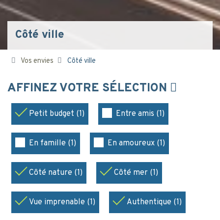
Côté ville
Vos envies
Côté ville
AFFINEZ VOTRE SÉLECTION
Petit budget (1)
Entre amis (1)
En famille (1)
En amoureux (1)
Côté nature (1)
Côté mer (1)
Vue imprenable (1)
Authentique (1)