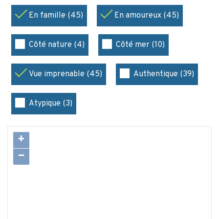
En famille (45)
En amoureux (45)
Côté nature (4)
Côté mer (10)
Vue imprenable (45)
Authentique (39)
Atypique (3)
+
−