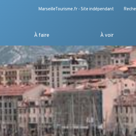
MarseilleTourisme.fr - Site indépendant
Reche
À faire
À voir