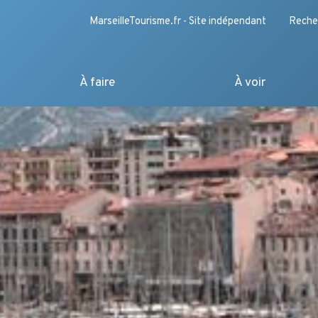
MarseilleTourisme.fr - Site indépendant
Reche
À faire
À voir