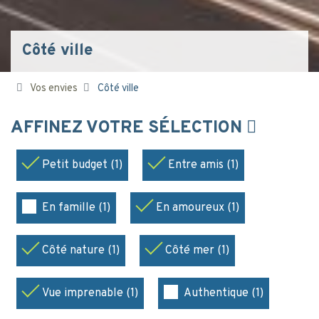
Côté ville
Vos envies
Côté ville
AFFINEZ VOTRE SÉLECTION
Petit budget (1)
Entre amis (1)
En famille (1)
En amoureux (1)
Côté nature (1)
Côté mer (1)
Vue imprenable (1)
Authentique (1)