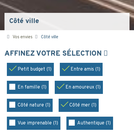
Côté ville
Vos envies
Côté ville
AFFINEZ VOTRE SÉLECTION
Petit budget (1)
Entre amis (1)
En famille (1)
En amoureux (1)
Côté nature (1)
Côté mer (1)
Vue imprenable (1)
Authentique (1)