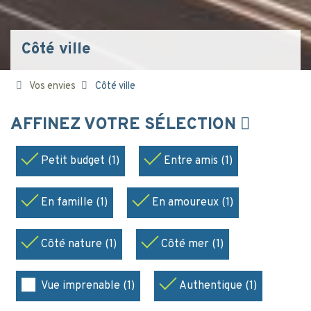
Côté ville
Vos envies
Côté ville
AFFINEZ VOTRE SÉLECTION
Petit budget (1)
Entre amis (1)
En famille (1)
En amoureux (1)
Côté nature (1)
Côté mer (1)
Vue imprenable (1)
Authentique (1)