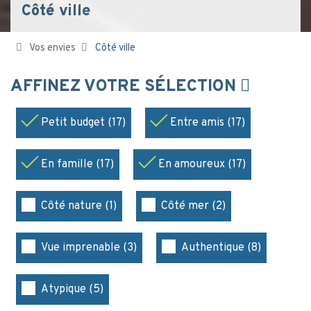
Côté ville
Vos envies
Côté ville
AFFINEZ VOTRE SÉLECTION
Petit budget (17)
Entre amis (17)
En famille (17)
En amoureux (17)
Côté nature (1)
Côté mer (2)
Vue imprenable (3)
Authentique (8)
Atypique (5)