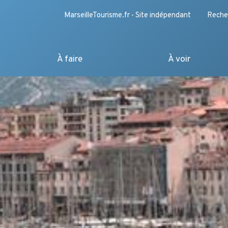
MarseilleTourisme.fr - Site indépendant
Reche
À faire
À voir