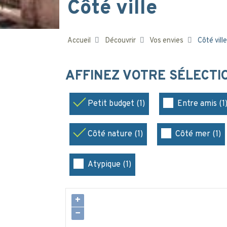
Côté ville
Accueil
Découvrir
Vos envies
Côté ville
AFFINEZ VOTRE SÉLECT
Petit budget (1)
Entre amis (1
Côté nature (1)
Côté mer (1)
Atypique (1)
+
−