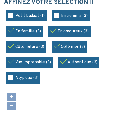
AFFINEZ VOTRE SÉLECTION
Petit budget (1)
Entre amis (3)
En famille (3)
En amoureux (3)
Côté nature (3)
Côté mer (3)
Vue imprenable (3)
Authentique (3)
Atypique (2)
+
−