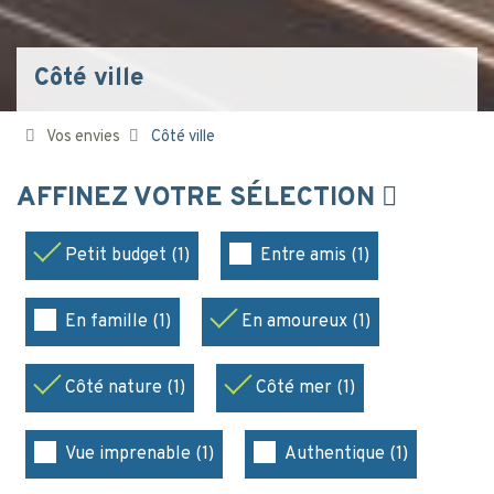
Côté ville
Vos envies
Côté ville
AFFINEZ VOTRE SÉLECTION
Petit budget (1)
Entre amis (1)
En famille (1)
En amoureux (1)
Côté nature (1)
Côté mer (1)
Vue imprenable (1)
Authentique (1)