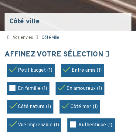
Côté ville
Vos envies
Côté ville
AFFINEZ VOTRE SÉLECTION
Petit budget (1)
Entre amis (1)
En famille (1)
En amoureux (1)
Côté nature (1)
Côté mer (1)
Vue imprenable (1)
Authentique (1)